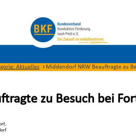
gorie: Aktuelles
Middendorf NRW Beauftragte zu Bes
ragte zu Besuch bei Fort
rf,
dorf