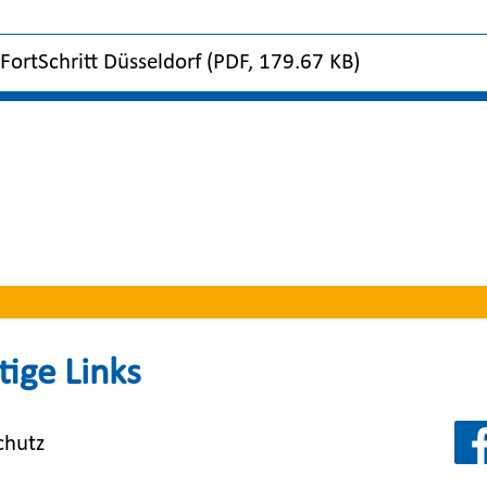
ortSchritt Düsseldorf (PDF, 179.67 KB)
BKF auf Social
ige Links
chutz