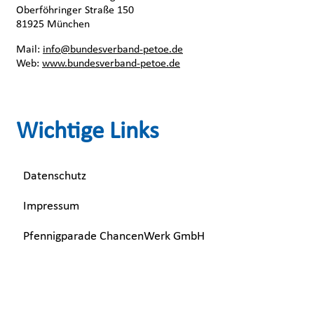
Oberföhringer Straße 150
81925 München
Mail:
info@bundesverband-petoe.de
Web:
www.bundesverband-petoe.de
Wichtige Links
Datenschutz
Impressum
Pfennigparade ChancenWerk GmbH