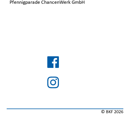
Pfennigparade ChancenWerk GmbH
BKF auf Social Media
© BKF 2026